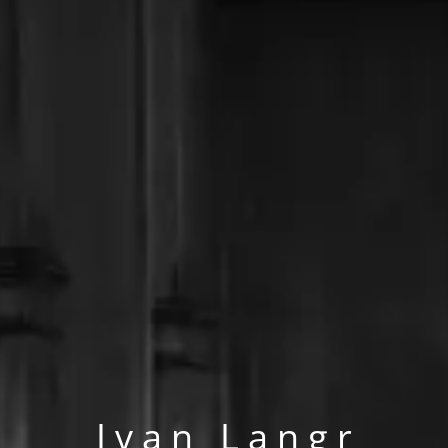
I v a n L a n g r