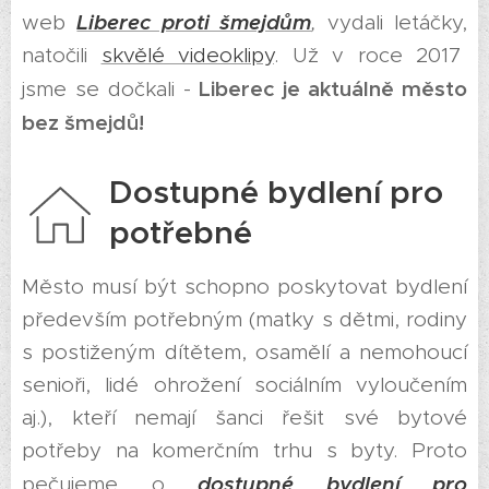
Liberec proti šmejdům
web
,
vydali letáčky,
natočili
skvělé videoklipy
. Už v roce 2017
Liberec je aktuálně město
jsme se dočkali -
bez šmejdů!
Dostupné bydlení pro
potřebné
Město musí být schopno poskytovat bydlení
především potřebným (matky s dětmi, rodiny
s postiženým dítětem, osamělí a nemohoucí
senioři, lidé ohrožení sociálním vyloučením
aj.), kteří nemají šanci řešit své bytové
potřeby na komerčním trhu s byty. Proto
dostupné bydlení pro
pečujeme o