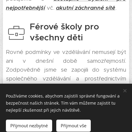
nejpotřebnější
akutní záchranné sítě
vč.
.
Férové školy pro
všechny děti
Rovné podmínky ve vzdělávání nemusejí být
ani v dnešní době samozřejmostí.
Zodpovědně jsme se zapojili do systému
společného vzdělávání a prostřednictvím
projektů z OP
VVV
, z nichž jsme získali přes
130 miliónů, jsme se snažili zajistit skutečně
Používáme cookies, abychom zajistili správné fungování a
bezpečnost našich stránek. Tím vám můžeme zajistit tu
férové školy pro všechny děti bez ohledu na
nejlepší zkušenost při jejich návštěvě.
jejich sociální či etnický původ, kvalitu
rodinného zázemí nebo zdravotní omezení.
Přijmout nezbytné
Přijmout vše
A bez šikany!