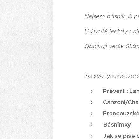
Nejsem básník. A p
V životě leckdy na
Obdivuji verše Skác
Ze své lyrické tvo
Prévert : La
Canzoni/Chan
Francouzské
Básnímky
Jak se píše 