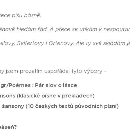
řece píšu básně.
léhavě hledám řád. A přece se utíkám k nespoutané
elovy, Seifertovy i Ortenovy. Ale ty své skládám j
rby jsem prozatím uspořádal tyto výbory -
ngr/Poèmes : Pár slov o lásce
sons (klasické písně v překladech)
 šansony (10 českých textů původních písní)
báseň?