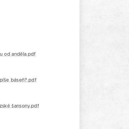
u od anděla.pdf
 píše báseň?.pdf
zské šansony.pdf