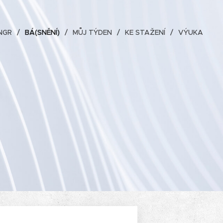
NGR
BÁ(SNĚNÍ)
MŮJ TÝDEN
KE STAŽENÍ
VÝUKA