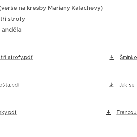
(verše na kresby Mariany Kalachevy)
tři strofy
 anděla
tři strofy.pdf
Šminko
ošta.pdf
Jak se
mky.pdf
Francou