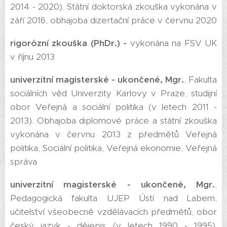
2014 - 2020). Státní doktorská zkouška vykonána v
září 2016, obhajoba dizertační práce v červnu 2020
rigorózní zkouška (PhDr.) -
vykonána na FSV UK
v říjnu 2013
univerzitní magisterské - ukončené, Mgr.
, Fakulta
sociálních věd Univerzity Karlovy v Praze, studijní
obor Veřejná a sociální politika (v letech 2011 -
2013). Obhajoba diplomové práce a státní zkouška
vykonána v červnu 2013 z předmětů Veřejná
politika, Sociální politika, Veřejná ekonomie, Veřejná
správa
univerzitní magisterské - ukončené, Mgr.
,
Pedagogická fakulta UJEP Ústí nad Labem,
učitelství všeobecně vzdělávacích předmětů, obor
český jazyk - dějepis (v letech 1990 - 1995).