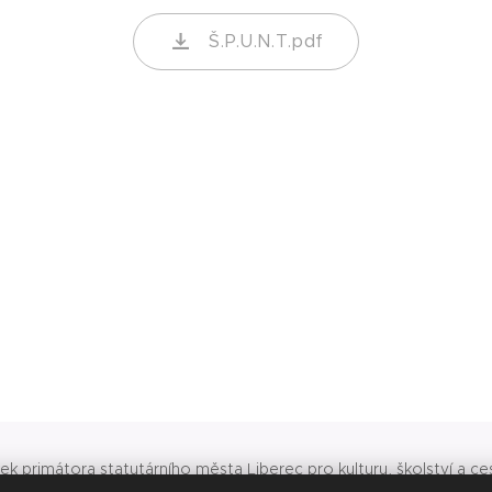
Š.P.U.N.T.pdf
k primátora statutárního města Liberec pro kulturu, školství a ce