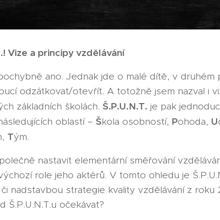
.! Vize a principy vzdělávání
pochybně ano. Jednak jde o malé dítě, v druhém 
oucí odzátkovat/otevřít. A totožně jsem nazval i viz
Š.P.U.N.T.
ých základních školách.
je pak jednoduc
Š
P
U
ásledujících oblastí –
kola osobností,
ohoda,
T
m,
ým.
společně nastavit elementární směřování vzděláván
výchozí role jeho aktérů. V tomto ohledu je Š.P.U.
 nadstavbou strategie kvality vzdělávání z roku
od Š.P.U.N.T.u očekávat?