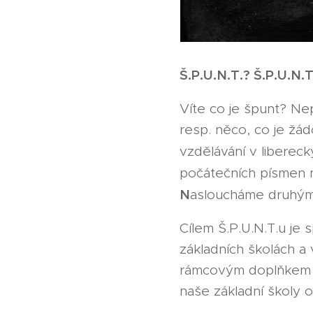
Š.P.U.N.T.? Š.P.U.N.T
Víte co je špunt? Ne
resp. něco, co je žád
vzdělávání v libereck
počátečních písmen n
N
asloucháme druhý
Cílem Š.P.U.N.T.u je 
základních školách a 
rámcovým doplňkem či
naše základní školy 