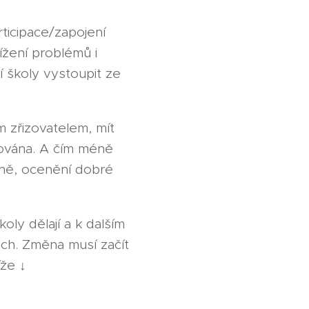
ticipace/zapojení
ížení problémů i
 školy vystoupit ze
m zřizovatelem, mít
cována. A čím méně
ečně, ocenění dobré
oly dělají a k dalším
ách. Změna musí začít
íže ↓