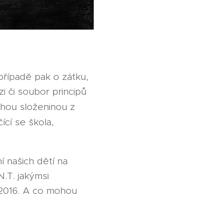
případě pak o zátku,
i či soubor principů
hou složeninou z
čící se škola,
í našich dětí na
N.T. jakýmsi
 2016. A co mohou