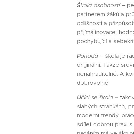
Š
kola osobností
– pe
partnerem žáků a prův
odlišnosti a přizpůs
přijímá inovace; hodn
pochybující a sebekriti
P
ohoda
– škola je ra
originální. Takže sr
nenahraditelné. A ko
dobrovolné.
U
čící se škola
– takov
slabých stránkách, p
moderní trendy, prac
sdílet dobrou praxi s
nadáním má ve školn