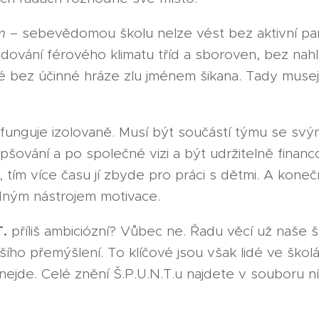
m
– sebevědomou školu nelze vést bez aktivní par
dování férového klimatu tříd a sboroven, bez nahl
é bez účinné hráze zlu jménem šikana. Tady musejí
funguje izolovaně. Musí být součástí týmu se svý
epšování a po společné vizi a být udržitelně finan
, tím více času jí zbyde pro práci s dětmi. A kon
ným nástrojem motivace.
T.
příliš ambiciózní? Vůbec ne. Řadu věcí už naše šk
ího přemýšlení. To klíčové jsou však lidé ve škol
nejde. Celé znění Š.P.U.N.T.u najdete v souboru n