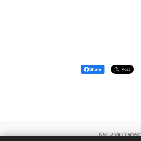
Share
Ivan Langr /
náměste