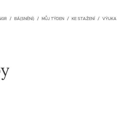
NGR
BÁ(SNĚNÍ)
MŮJ TÝDEN
KE STAŽENÍ
VÝUKA
py