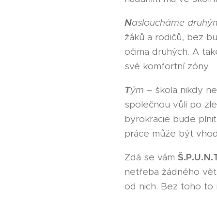
N
asloucháme druhý
žáků a rodičů, bez bu
očima druhých. A tak
své komfortní zóny.
T
ým
– škola nikdy ne
společnou vůli po zl
byrokracie bude plnit
práce může být vhod
Š.P.U.N.
Zdá se vám
netřeba žádného větš
od nich. Bez toho to 