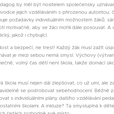
dagog by měl být nositelem společensky uznáva
odce jejich vzděláváním s přirozenou autoritou; č
obuje požadavky individuálním možnostem žáků; sá
otí motivačně, aby se žáci mohli dále posouvat. A
cký, jakož i chybující.
dost a bezpečí, ne trest! Každý žák musí zažít ús
ovnávat je mezi sebou nemá smysl. Výchovy (výtvarn
nečně, volný čas dětí není škola, takže domácí úk
á škola musí nejen dál zlepšovat, co už umí, ale z
ravidelně se podrobovat sebehodnocení. Běžně z
ovat s individuálními plány dalšího vzdělávání pe
 ostatními školami. A inkluze? Ta smysluplná k dět
ích řadách rozhodně své místo.