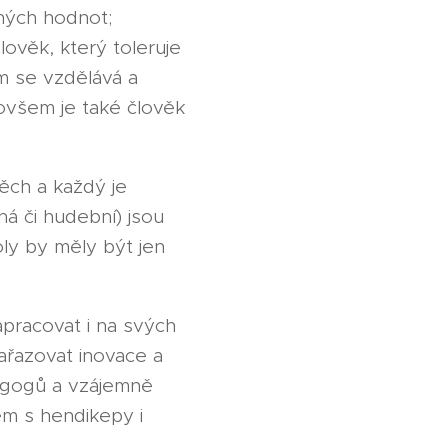
ných hodnot;
lověk, který toleruje
m se vzdělává a
 ovšem je také člověk
pěch a každý je
á či hudební) jsou
oly by měly být jen
apracovat i na svých
ařazovat inovace a
dagogů a vzájemně
em s hendikepy i