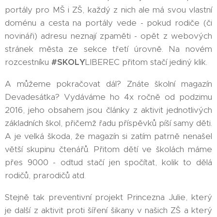
portály pro MŠ i ZŠ, každý z nich ale má svou vlastní
doménu a cesta na portály vede - pokud rodiče (či
novináři) adresu neznají zpaměti - opět z webových
stránek města ze sekce třetí úrovně. Na novém
rozcestníku
#SKOLY
LIBEREC přitom stačí jediný klik.
A můžeme pokračovat dál? Znáte školní magazín
Devadesátka? Vydáváme ho 4x ročně od podzimu
2016, jeho obsahem jsou články z aktivit jednotlivých
základních škol, přičemž řadu příspěvků píší samy děti.
A je velká škoda, že magazín si zatím patrně nenašel
větší skupinu čtenářů. Přitom dětí ve školách máme
přes 9000 - odtud stačí jen spočítat, kolik to dělá
rodičů, prarodičů atd.
Stejně tak preventivní projekt Princezna Julie, který
je další z aktivit proti šíření šikany v našich ZŠ a který