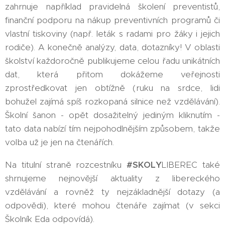
zahrnuje například pravidelná školení preventistů,
finanční podporu na nákup preventivních programů či
vlastní tiskoviny (např. leták s radami pro žáky i jejich
rodiče). A konečně analýzy, data, dotazníky! V oblasti
školství každoročně publikujeme celou řadu unikátních
dat, která přitom dokážeme veřejnosti
zprostředkovat jen obtížně (ruku na srdce, lidi
bohužel zajímá spíš rozkopaná silnice než vzdělávání).
Školní šanon - opět dosažitelný jediným kliknutím -
tato data nabízí tím nejpohodlnějším způsobem, takže
volba už je jen na čtenářích.
Na titulní straně rozcestníku
#SKOLY
LIBEREC také
shrnujeme nejnovější aktuality z libereckého
vzdělávání a rovněž ty nejzákladnější dotazy (a
odpovědi), které mohou čtenáře zajímat (v sekci
Školník Eda odpovídá).