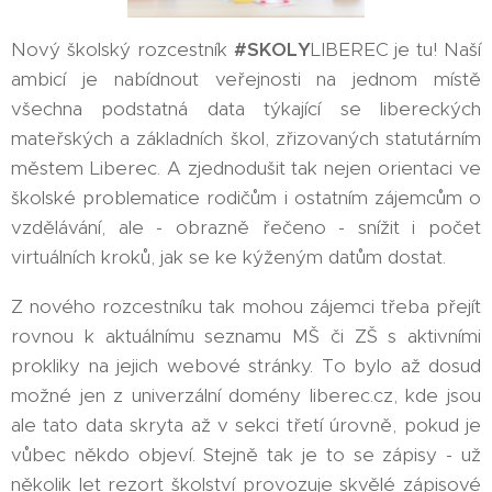
Nový školský rozcestník
#SKOLY
LIBEREC je tu! Naší
ambicí je nabídnout veřejnosti na jednom místě
všechna podstatná data týkající se libereckých
mateřských a základních škol, zřizovaných statutárním
městem Liberec. A zjednodušit tak nejen orientaci ve
školské problematice rodičům i ostatním zájemcům o
vzdělávání, ale - obrazně řečeno - snížit i počet
virtuálních kroků, jak se ke kýženým datům dostat.
Z nového rozcestníku tak mohou zájemci třeba přejít
rovnou k aktuálnímu seznamu MŠ či ZŠ s aktivními
prokliky na jejich webové stránky. To bylo až dosud
možné jen z univerzální domény liberec.cz, kde jsou
ale tato data skryta až v sekci třetí úrovně, pokud je
vůbec někdo objeví. Stejně tak je to se zápisy - už
několik let rezort školství provozuje skvělé zápisové