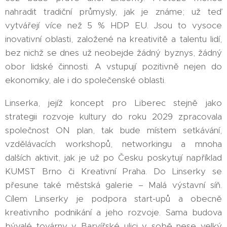
nahradit tradiční průmysly, jak je známe; už teď
vytvářejí více než 5 % HDP EU. Jsou to vysoce
inovativní oblasti, založené na kreativitě a talentu lidí,
bez nichž se dnes už neobejde žádný byznys, žádný
obor lidské činnosti. A vstupují pozitivně nejen do
ekonomiky, ale i do společenské oblasti.
Linserka, jejíž koncept pro Liberec stejně jako
strategii rozvoje kultury do roku 2029 zpracovala
společnost ON plan, tak bude místem setkávání,
vzdělávacích workshopů, networkingu a mnoha
dalších aktivit, jak je už po Česku poskytují například
KUMST Brno či Kreativní Praha. Do Linserky se
přesune také městská galerie – Malá výstavní síň.
Cílem Linserky je podpora start-upů a obecně
kreativního podnikání a jeho rozvoje. Sama budova
bývalé továrny v Barvířské ulici v sobě nese velký