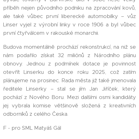
příběh nejen původního podniku na zpracování kovů,
ale také vůbec první liberecké automobilky – vůz
Linser vyjel z výrobní linky v roce 1906 a byl vůbec
první čtyřválcem v rakouské monarchii.
Budova momentálně prochází rekonstrukcí, na niž se
nám podařilo získat 32 miliónů z Národního plánu
obnovy. Jednou z podmínek dotace je povinnost
otevřít Linserku do konce roku 2025, což zatím
plánujeme na prosinec. Rada města již také jmenovala
ředitele Linserky – stal se jím Jan Jiříček, který
pochází z Nového Boru. Mezi dalšími osmi kandidáty
jej vybrala komise většinově složená z kreativních
odborníků z celého Česka.
F - pro SML Matyáš Gál