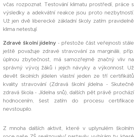
včas rozpoznat. Testování klimatu prostředí, práce s
výsledky a adekvátní reakce jsou proto nezbytností.
Už jen dvě liberecké základní školy zatím pravidelně
klima netestují.
Zdravé školní jídelny
- přestože část veřejnosti stále
ještě považuje zdravé stravování za marginálii, příp.
úplnou zbytečnost, má samozřejmě značný vliv na
správný vývoj žáků i jejich návyky a výkonnost. Už
devět školních jídelen vlastní jeden ze tří certifikátů
kvality stravování (Zdravá školní jídelna - Skutečně
zdravá škola - Jídelna snů), dalších pět právě prochází
hodnocením, šest zatím do procesu certifikace
nevstoupilo.
Z mnoha dalších aktivit, které v uplynulém školním
roce naše ZŠ realizovaly/ nastavily, vybírám ty, které