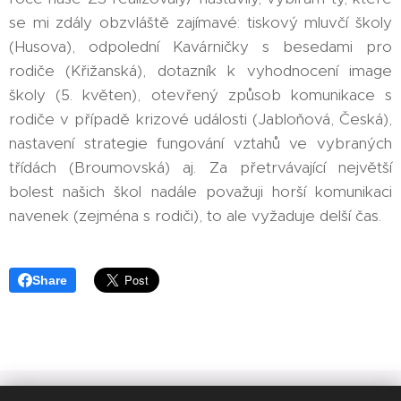
se mi zdály obzvláště zajímavé: tiskový mluvčí školy
(Husova), odpolední Kavárničky s besedami pro
rodiče (Křižanská), dotazník k vyhodnocení image
školy (5. květen), otevřený způsob komunikace s
rodiče v případě krizové události (Jabloňová, Česká),
nastavení strategie fungování vztahů ve vybraných
třídách (Broumovská) aj. Za přetrvávající největší
bolest našich škol nadále považuji horší komunikaci
navenek (zejména s rodiči), to ale vyžaduje delší čas.
Share
Ivan Langr /
náměstek primátora statutárního města Liberec