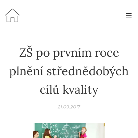
ZŠ po prvním roce
plnění střednědobých
cílů kvality
21.09.2017