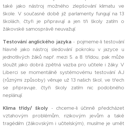
také jako nástroj možného zlepšování klimatu ve
škole. V současné době již parlamenty fungují na 13
školách, čtyři je připravují a jen tři školy zatím o
žákovské samosprávě neuvažují.
Testování anglického jazyka
- pojmeme-li testování
hlavně jako nástroj sledování pokroku v jazyce u
jednotlivých žáků např. mezi 5. a 8. třídou, pak může
sloužit jako dobrá zpětná vazba pro učitele i žáky. V
Liberci se momentálně systémovému testování AJ
(různými způsoby) věnuje už 13 našich škol, ve třech
se připravuje, čtyři školy zatím nic podobného
neplánují.
Klima třídy/ školy
- chceme-li účinně předcházet
vztahovým problémům, rizikovým jevům a také
tragédiím (žákovským i učitelským), musíme je umět