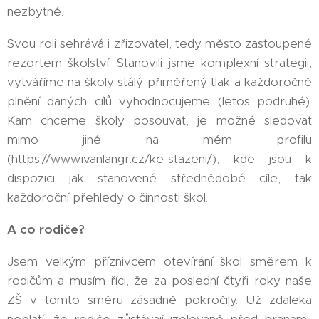
nezbytné.
Svou roli sehrává i zřizovatel, tedy město zastoupené
rezortem školství. Stanovili jsme komplexní strategii,
vytváříme na školy stálý přiměřený tlak a každoročně
plnění daných cílů vyhodnocujeme (letos podruhé).
Kam chceme školy posouvat, je možné sledovat
mimo jiné na mém profilu
(https://www.ivanlangr.cz/ke-stazeni/), kde jsou k
dispozici jak stanovené střednědobé cíle, tak
každoroční přehledy o činnosti škol.
A co rodiče?
Jsem velkým příznivcem otevírání škol směrem k
rodičům a musím říci, že za poslední čtyři roky naše
ZŠ v tomto směru zásadně pokročily. Už zdaleka
neplatí, že rodiče zůstávají izolovaně před branami,