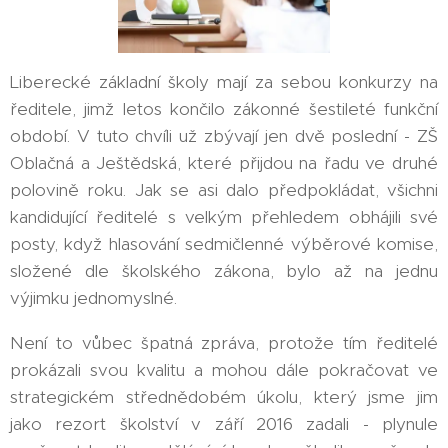
Liberecké základní školy mají za sebou konkurzy na
ředitele, jimž letos končilo zákonné šestileté funkční
období. V tuto chvíli už zbývají jen dvě poslední - ZŠ
Oblačná a Ještědská, které přijdou na řadu ve druhé
polovině roku. Jak se asi dalo předpokládat, všichni
kandidující ředitelé s velkým přehledem obhájili své
posty, když hlasování sedmičlenné výběrové komise,
složené dle školského zákona, bylo až na jednu
výjimku jednomyslné.
Není to vůbec špatná zpráva, protože tím ředitelé
prokázali svou kvalitu a mohou dále pokračovat ve
strategickém střednědobém úkolu, který jsme jim
jako rezort školství v září 2016 zadali - plynule