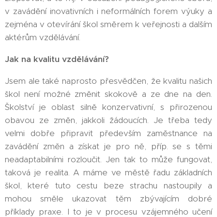
v zavádění inovativních i neformálních forem výuky a
zejména v otevírání škol směrem k veřejnosti a dalším
aktérům vzdělávání.
Jak na kvalitu vzdělávání?
Jsem ale také naprosto přesvědčen, že kvalitu našich
škol není možné změnit skokově a ze dne na den.
Školství je oblast silně konzervativní, s přirozenou
obavou ze změn, jakkoli žádoucích. Je třeba tedy
velmi dobře připravit především zaměstnance na
zavádění změn a získat je pro ně, příp. se s těmi
neadaptabilními rozloučit. Jen tak to může fungovat,
taková je realita. A máme ve městě řadu základních
škol, které tuto cestu beze strachu nastoupily a
mohou směle ukazovat těm zbývajícím dobré
příklady praxe. I to je v procesu vzájemného učení