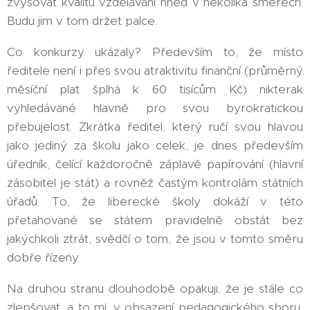
zvyšovat kvalitu vzdělávání hned v několika směrech.
Budu jim v tom držet palce.
Co konkurzy ukázaly? Především to, že místo
ředitele není i přes svou atraktivitu finanční (průměrný
měsíční plat šplhá k 60 tisícům Kč) nikterak
vyhledávané hlavně pro svou byrokratickou
přebujelost. Zkrátka ředitel, který ručí svou hlavou
jako jediný za školu jako celek, je dnes především
úředník, čelící každoročně záplavě papírování (hlavní
zásobitel je stát) a rovněž častým kontrolám státních
úřadů. To, že liberecké školy dokáží v této
přetahované se státem pravidelně obstát bez
jakýchkoli ztrát, svědčí o tom, že jsou v tomto směru
dobře řízeny.
Na druhou stranu dlouhodobě opakuji, že je stále co
zlepšovat, a to mj. v obsazení pedagogického sboru,