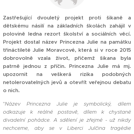
Zastřešující dvouletý projekt proti šikaně a
dětskému násilí na základních školách zahájil v
polovině ledna rezort školství a sociálních věcí.
Projekt dostal název Princezna Julie na památku
třináctileté Julie Moravcové, která si v roce 2015
dobrovolně vzala život, přičemž šikana byla
patrně jednou z příčin. Princezna Julie má mj.
upozornit na veškerá rizika podobných
netolerovatelných jevů a otevřít veřejnou debatu
o nich.
"
Název Princezna Julie je symbolický, dílem
odkazuje k reálné postavě, dílem k chystané
divadelní pohádce. A sdělení je zřejmé - už nikdy
nechceme, aby se v Liberci Julčina tragédie