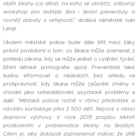
oběti šikany (co dělat, na koho se obrátit), odborný
workshop pro ředitele škol i školní preventisty a
rovněž debaty s veřejností
," dodává náměstek Ivan
Langr.
Úkolem městské policie bude dále šířit mezi žáky
právní povědomí o tom, co šikana může znamenat z
pohledu zákona, kdy se může jednat o vydírání, týrání,
šíření dětské pornografie apod. Preventisté také
budou informovat o následcích bez ohledu na
protiprávnost, kdy šikana může způsobit změny v
chování jako sebeubližování, psychické problémy a
další. "
Městská policie ročně v rámci přednášek a
návštěv kontaktuje přes 3 500 dětí. Nejvíce v rámci
dopravní výchovy. V roce 2019 projdou lektoři
proškolením v problematice šikany na školách.
Cílem je, aby dokázali zaznamenat indicie, že dítě