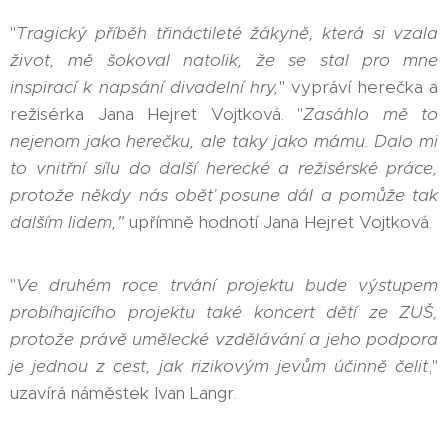
"
Tragický příběh třináctileté žákyně, která si vzala
život, mě šokoval natolik, že se stal pro mne
inspirací k napsání divadelní hry,
" vypráví herečka a
režisérka Jana Hejret Vojtková. "
Zasáhlo mě to
nejenom jako herečku, ale taky jako mámu. Dalo mi
to vnitřní sílu do další herecké a režisérské práce,
protože někdy nás oběť posune dál a pomůže tak
dalším lidem,"
upřímně hodnotí Jana Hejret Vojtková.
"
Ve druhém roce trvání projektu bude výstupem
probíhajícího projektu také koncert dětí ze ZUŠ,
protože právě umělecké vzdělávání a jeho podpora
je jednou z cest, jak rizikovým jevům účinně čelit
,"
uzavírá náměstek Ivan Langr.