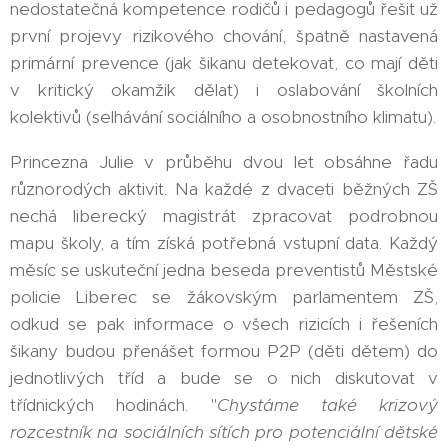
nedostatečná kompetence rodičů i pedagogů řešit už
první projevy rizikového chování, špatně nastavená
primární prevence (jak šikanu detekovat, co mají děti
v kritický okamžik dělat) i oslabování školních
kolektivů (selhávání sociálního a osobnostního klimatu).
Princezna Julie v průběhu dvou let obsáhne řadu
různorodých aktivit. Na každé z dvaceti běžných ZŠ
nechá liberecký magistrát zpracovat podrobnou
mapu školy, a tím získá potřebná vstupní data. Každý
měsíc se uskuteční jedna beseda preventistů Městské
policie Liberec se žákovským parlamentem ZŠ,
odkud se pak informace o všech rizicích i řešeních
šikany budou přenášet formou P2P (děti dětem) do
jednotlivých tříd a bude se o nich diskutovat v
třídnických hodinách. "
Chystáme také krizový
rozcestník na sociálních sítích pro potenciální dětské