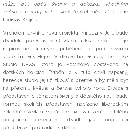
může být obětí šikany a dokázali vhodným
způsobem reagovat
," uvedl ředitel městské policie
Ladislav Krajčík.
Vrcholem prvního roku projektu Princezny Julie bude
divadelní představení O vílách a Králi draků. To je
inspirované Julčiným příběhem a pod režijním
vedením Jany Hejret Vojtkové ho nastuduje herecké
Studio DFXŠ, které je většinově postaveno na
dětských hercích. Příběh je v tuto chvíli napsaný,
herecké studio jej už zkouší a premiéra by měla být
na přelomu května a června tohoto roku. Divadelní
představení s tématem šikany a dětského násilí bude
formou školních představení nabízeno libereckým
základním školám. V plánu je také zařazení do stálého
programu libereckého divadla jako odpolední
představení pro rodiče s dětmi.