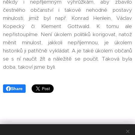
někdy i nepříjemným výhrůžkám, aby zbavilo
čestného občanství i takové nehodné postavy
minulosti, jimiž byl např. Konrad Henlein, Václav
Kopecký či Klement Gottwald. K tomu ale
nepřistoupíme. Není úkolem politiků korigovat, natož
měnit minulost, jakkoli nepříjemnou, je úkolem
historiků ji patřičně vykládat. A je také úkolem občanů
se s ní naučit žít a náležitě se poučit. Taková byla
doba, takoví jsme byli.
Share
Ivan Langr /
náměstek primátora statutárního města Liberec