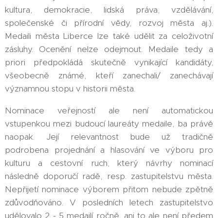
kultura, demokracie, lidská práva, vzdělávání,
společenské či přírodní vědy, rozvoj města aj.).
Medaili města Liberce lze také udělit za celoživotní
zásluhy. Ocenění nelze odejmout. Medaile tedy a
priori předpokládá skutečně vynikající kandidáty,
všeobecně známé, kteří zanechali/ zanechávají
významnou stopu v historii města.
Nominace veřejností ale není automatickou
vstupenkou mezi budoucí laureáty medaile, ba právě
naopak. Její relevantnost bude už tradičně
podrobena projednání a hlasování ve výboru pro
kulturu a cestovní ruch, který návrhy nominací
následně doporučí radě, resp. zastupitelstvu města.
Nepřijetí nominace výborem přitom nebude zpětně
zdůvodňováno. V posledních letech zastupitelstvo
udělovalo 2 - 5 medailí ročně, ani to ale není předem