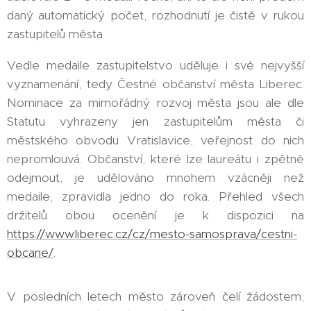
daný automatický počet, rozhodnutí je čistě v rukou
zastupitelů města.
Vedle medaile zastupitelstvo uděluje i své nejvyšší
vyznamenání, tedy Čestné občanství města Liberec.
Nominace za mimořádný rozvoj města jsou ale dle
Statutu vyhrazeny jen zastupitelům města či
městského obvodu Vratislavice, veřejnost do nich
nepromlouvá. Občanství, které lze laureátu i zpětně
odejmout, je udělováno mnohem vzácněji než
medaile, zpravidla jedno do roka. Přehled všech
držitelů obou ocenění je k dispozici na
https://www.liberec.cz/cz/mesto-samosprava/cestni-
obcane/
.
V posledních letech město zároveň čelí žádostem,