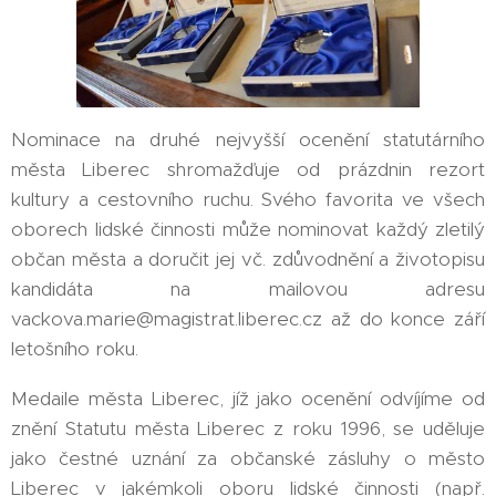
Nominace na druhé nejvyšší ocenění statutárního
města Liberec shromažďuje od prázdnin rezort
kultury a cestovního ruchu. Svého favorita ve všech
oborech lidské činnosti může nominovat každý zletilý
občan města a doručit jej vč. zdůvodnění a životopisu
kandidáta na mailovou adresu
vackova.marie@magistrat.liberec.cz až do konce září
letošního roku.
Medaile města Liberec, jíž jako ocenění odvíjíme od
znění Statutu města Liberec z roku 1996, se uděluje
jako čestné uznání za občanské zásluhy o město
Liberec v jakémkoli oboru lidské činnosti (např.