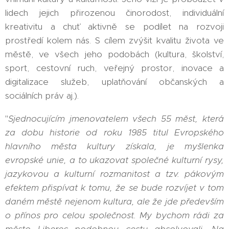
lidech jejich přirozenou činorodost, individuální
kreativitu a chuť aktivně se podílet na rozvoji
prostředí kolem nás. S cílem zvýšit kvalitu života ve
městě, ve všech jeho podobách (kultura, školství,
sport, cestovní ruch, veřejný prostor, inovace a
digitalizace služeb, uplatňování občanských a
sociálních práv aj.).
"
Sjednocujícím jmenovatelem všech 55 měst, která
za dobu historie od roku 1985 titul Evropského
hlavního města kultury získala, je myšlenka
evropské unie, a to ukazovat společné kulturní rysy,
jazykovou a kulturní rozmanitost a tzv. pákovým
efektem přispívat k tomu, že se bude rozvíjet v tom
daném městě nejenom kultura, ale že jde především
o přínos pro celou společnost. My bychom rádi za
město Liberec podobnou cestu absolvovali. Na