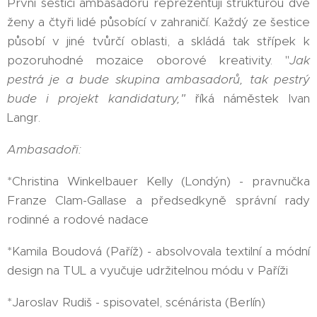
První šestici ambasadorů reprezentují strukturou dvě
ženy a čtyři lidé působící v zahraničí. Každý ze šestice
působí v jiné tvůrčí oblasti, a skládá tak střípek k
pozoruhodné mozaice oborové kreativity. "
Jak
pestrá je a bude skupina ambasadorů, tak pestrý
bude i projekt kandidatury,"
říká náměstek Ivan
Langr.
Ambasadoři:
*Christina Winkelbauer Kelly (Londýn) - pravnučka
Franze Clam-Gallase a předsedkyně správní rady
rodinné a rodové nadace
*Kamila Boudová (Paříž) - absolvovala textilní a módní
design na TUL a vyučuje udržitelnou módu v Paříži
*Jaroslav Rudiš - spisovatel, scénárista (Berlín)