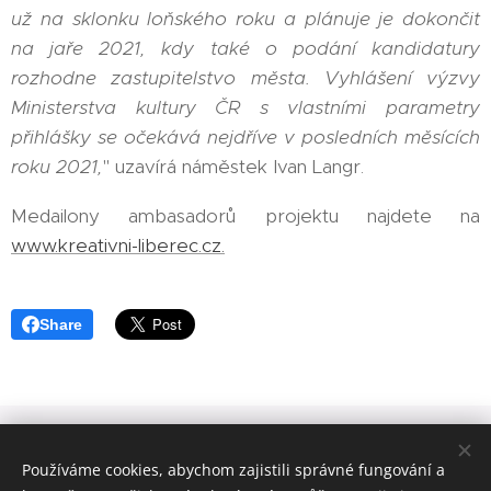
už na sklonku loňského roku a plánuje je dokončit
na jaře 2021, kdy také o podání kandidatury
rozhodne zastupitelstvo města. Vyhlášení výzvy
Ministerstva kultury ČR s vlastními parametry
přihlášky se očekává nejdříve v posledních měsících
roku 2021,
" uzavírá náměstek Ivan Langr.
Medailony ambasadorů projektu najdete na
www.kreativni-liberec.cz.
Share
Ivan Langr /
náměstek primátora statutárního města Liberec
pro kulturu, školství a cestovní ruch / © 2017
Používáme cookies, abychom zajistili správné fungování a