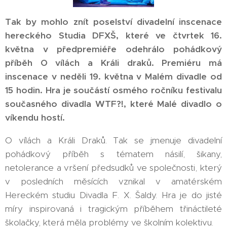
Tak by mohlo znít poselství divadelní inscenace
hereckého Studia DFXŠ, které ve čtvrtek 16.
května v předpremiéře odehrálo pohádkový
příběh O vílách a Králi draků. Premiéru má
inscenace v neděli 19. května v Malém divadle od
15 hodin. Hra je součástí osmého ročníku festivalu
současného divadla WTF?!, které Malé divadlo o
víkendu hostí.
O vílách a Králi Draků. Tak se jmenuje divadelní
pohádkový příběh s tématem násilí, šikany,
netolerance a vršení předsudků ve společnosti, který
v posledních měsících vznikal v amatérském
Hereckém studiu Divadla F. X. Šaldy. Hra je do jisté
míry inspirovaná i tragickým příběhem třináctileté
školačky, která měla problémy ve školním kolektivu.