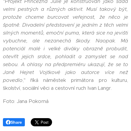
"Projekt Princezna Julie je konstruován jako sada
velmi pestrých a různých aktivit. Musí takový být,
protože chceme burcovat veřejnost, že něco je
špatně. Divadelní představení je jedním z těch velmi
silných momentů, emoční puma, která sice na jevišti
vybuchne, ale nezanechá škody. Naopak. Má
potenciál malé i velké diváky obrazně probudit,
otevřít jejich srdce, pohladit a zamyslet se nad
sebou. A ohlasy na předpremiéru ukazují, že se to
Janě Hejret Vojtkové jako autorce více než
povedlo
," říká náměstek primátora pro kulturu,
školství, sociální věci a cestovní ruch Ivan Langr.
Foto: Jana Pokorná
Share