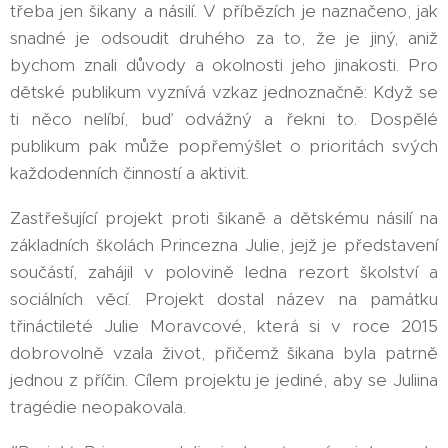
třeba jen šikany a násilí. V příbězích je naznačeno, jak
snadné je odsoudit druhého za to, že je jiný, aniž
bychom znali důvody a okolnosti jeho jinakosti. Pro
dětské publikum vyznívá vzkaz jednoznačně: Když se
ti něco nelíbí, buď odvážný a řekni to. Dospělé
publikum pak může popřemýšlet o prioritách svých
každodenních činností a aktivit.
Zastřešující projekt proti šikaně a dětskému násilí na
základních školách Princezna Julie, jejž je představení
součástí, zahájil v polovině ledna rezort školství a
sociálních věcí. Projekt dostal název na památku
třináctileté Julie Moravcové, která si v roce 2015
dobrovolně vzala život, přičemž šikana byla patrně
jednou z příčin. Cílem projektu je jediné, aby se Juliina
tragédie neopakovala.